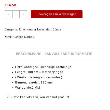
€
34.50
-
+
Toevoegen aan winkelwagen
Categorie:
Enkelwandig kachelpijp 120mm
Merk:
Casiple Kachels
BESCHRIJVING
AANVULLENDE INFORMATIE
Enkelwandige/Dikwandige kachelpijp
Lengte: 100 cm – met verjongen
( Werkende lengte 5 cm korter )
Binnendiameter: 120 mm
Wanddikte:1 MM
N.B: foto kan iets afwijken van het product.