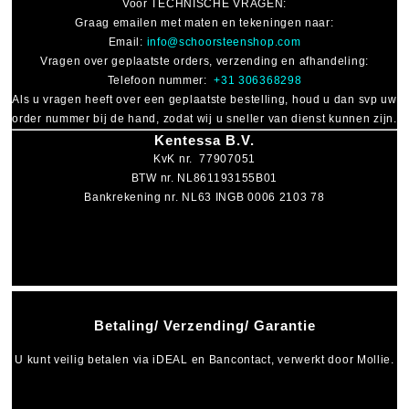
Voor
TECHNISCHE VRAGEN
:
Graag emailen met maten en tekeningen naar:
Email:
info@schoorsteenshop.com
Vragen over geplaatste orders, verzending en afhandeling:
Telefoon nummer:
+31 306368298
Als u vragen heeft over een geplaatste bestelling, houd u dan svp uw
order nummer bij de hand, zodat wij u sneller van dienst kunnen zijn.
Kentessa B.V.
KvK nr. 77907051
BTW nr. NL861193155B01
Bankrekening nr. NL63 INGB 0006 2103 78
Betaling/ Verzending/ Garantie
U kunt veilig betalen via
iDEAL
en
Bancontact
, verwerkt door Mollie.