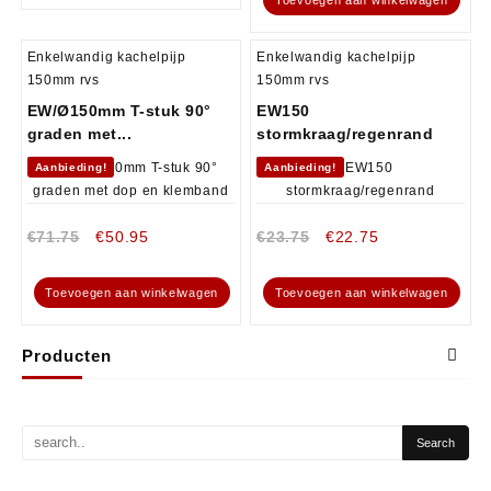
Enkelwandig kachelpijp
Enkelwandig kachelpijp
150mm rvs
150mm rvs
EW/Ø150mm T-stuk 90°
EW150
graden met...
stormkraag/regenrand
Aanbieding!
Aanbieding!
€
71.75
€
50.95
€
23.75
€
22.75
Toevoegen aan winkelwagen
Toevoegen aan winkelwagen
Producten