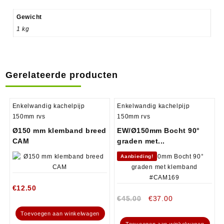
Gewicht
1 kg
Gerelateerde producten
Enkelwandig kachelpijp
Enkelwandig kachelpijp
150mm rvs
150mm rvs
Ø150 mm klemband breed
EW/Ø150mm Bocht 90°
CAM
graden met...
Aanbieding!
€
12.50
€
45.00
€
37.00
Toevoegen aan winkelwagen
Toevoegen aan winkelwagen