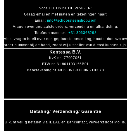
Voor
TECHNISCHE VRAGEN
:
Graag emailen met maten en tekeningen naar:
Email:
info@schoorsteenshop.com
Vragen over geplaatste orders, verzending en afhandeling:
Telefoon nummer:
+31 306368298
Als u vragen heeft over een geplaatste bestelling, houd u dan svp uw
order nummer bij de hand, zodat wij u sneller van dienst kunnen zijn.
Kentessa B.V.
KvK nr. 77907051
BTW nr. NL861193155B01
Bankrekening nr. NL63 INGB 0006 2103 78
Betaling/ Verzending/ Garantie
U kunt veilig betalen via
iDEAL
en
Bancontact
, verwerkt door Mollie.