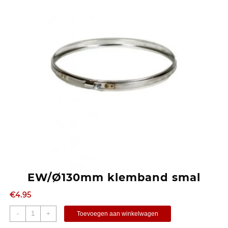
EW/Ø130mm klemband smal
€
4.95
-
+
Toevoegen aan winkelwagen