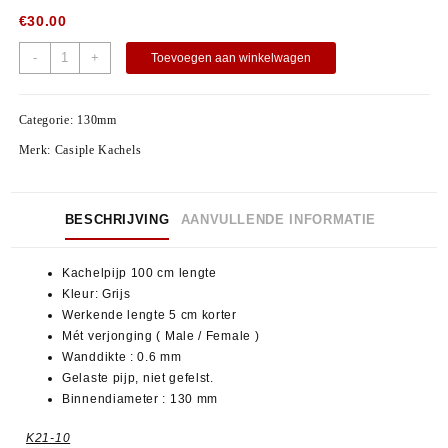
€
30.00
-
+
Toevoegen aan winkelwagen
Categorie:
130mm
Merk:
Casiple Kachels
BESCHRIJVING
AANVULLENDE INFORMATIE
Kachelpijp 100 cm lengte
Kleur: Grijs
Werkende lengte 5 cm korter
Mét verjonging ( Male / Female )
Wanddikte : 0.6 mm
Gelaste pijp, niet gefelst.
Binnendiameter : 130 mm
K21-10