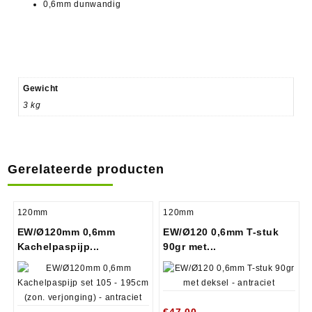
0,6mm dunwandig
Gewicht
3 kg
Gerelateerde producten
120mm
120mm
EW/Ø120mm 0,6mm
EW/Ø120 0,6mm T-stuk
Kachelpaspijp...
90gr met...
€
47.00