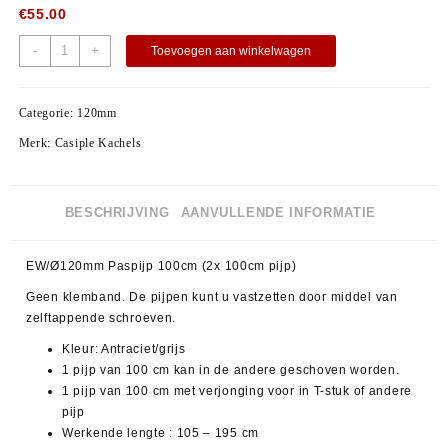
€
55.00
-
+
Toevoegen aan winkelwagen
Categorie:
120mm
Merk:
Casiple Kachels
BESCHRIJVING
AANVULLENDE INFORMATIE
EW/Ø120mm Paspijp 100cm (2x 100cm pijp)
Geen klemband. De pijpen kunt u vastzetten door middel van
zelftappende schroeven.
Kleur: Antraciet/grijs
1 pijp van 100 cm kan in de andere geschoven worden.
1 pijp van 100 cm met verjonging voor in T-stuk of andere
pijp
Werkende lengte : 105 – 195 cm