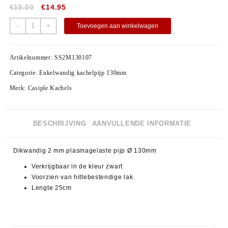
€
15.00
€
14.95
-
+
Toevoegen aan winkelwagen
Artikelnummer:
SS2M130107
Categorie:
Enkelwandig kachelpijp 130mm
Merk:
Casiple Kachels
BESCHRIJVING
AANVULLENDE INFORMATIE
Dikwandig 2 mm plasmagelaste pijp Ø 130mm
Verkrijgbaar in de kleur zwart
Voorzien van hittebestendige lak
Lengte 25cm