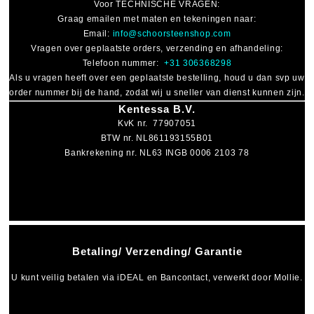
Voor
TECHNISCHE VRAGEN
:
Graag emailen met maten en tekeningen naar:
Email:
info@schoorsteenshop.com
Vragen over geplaatste orders, verzending en afhandeling:
Telefoon nummer:
+31 306368298
Als u vragen heeft over een geplaatste bestelling, houd u dan svp uw
order nummer bij de hand, zodat wij u sneller van dienst kunnen zijn.
Kentessa B.V.
KvK nr. 77907051
BTW nr. NL861193155B01
Bankrekening nr. NL63 INGB 0006 2103 78
Betaling/ Verzending/ Garantie
U kunt veilig betalen via
iDEAL
en
Bancontact
, verwerkt door Mollie.