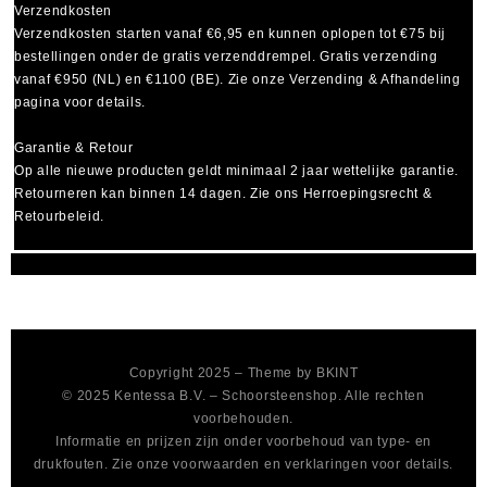
Verzendkosten
Verzendkosten starten vanaf
€6,95
en kunnen oplopen tot
€75
bij
bestellingen onder de gratis verzenddrempel. Gratis verzending
vanaf €950 (NL) en €1100 (BE). Zie onze Verzending & Afhandeling
pagina voor details.
Garantie & Retour
Op alle nieuwe producten geldt minimaal
2 jaar wettelijke garantie
.
Retourneren kan binnen 14 dagen. Zie ons Herroepingsrecht &
Retourbeleid.
Copyright 2025 – Theme by
BKINT
© 2025 Kentessa B.V. – Schoorsteenshop. Alle rechten
voorbehouden.
Informatie en prijzen zijn onder voorbehoud van type- en
drukfouten. Zie onze voorwaarden en verklaringen voor details.