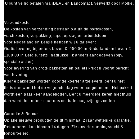
U kunt veilig betalen via
iDEAL
en
Bancontact
, verwerkt door Mollie.
Verzendkosten
De kosten van verzending bestaan o.a.uit de portokosten,
vrachtkosten, verpakking, tape, opslag en arbeidsloon.
Voor Nederland en België hebben wij 6 tarieven:
Gratis levering bij orders boven € 950,00 in Nederland en boven €
1100,00 in België, tenzij nadrukkelijk anders aangegeven (bijv.
speciale acties).
Voor levering van grote pakketten en pallets krijgt u vooraf bericht
van levering.
Kleine pakketten worden door de koerier afgeleverd, bent u niet
thuis dan wordt het de volgende dag weer aangeboden. Het pakket
wordt een paar keer aangeboden. Bent u meerdere keren niet thuis
dan wordt het retour naar ons centrale magazijn gezonden.
Garantie & Retour
Op alle nieuwe producten geldt minimaal
2 jaar wettelijke garantie
.
Retourneren kan binnen 14 dagen. Zie ons Herroepingsrecht &
Retourbeleid.