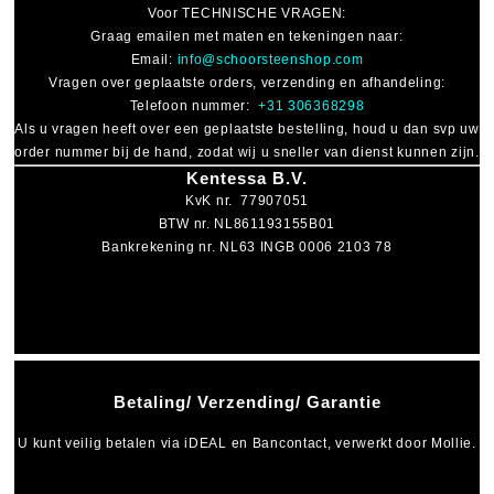
Voor
TECHNISCHE VRAGEN
:
Graag emailen met maten en tekeningen naar:
Email:
info@schoorsteenshop.com
Vragen over geplaatste orders, verzending en afhandeling:
Telefoon nummer:
+31 306368298
Als u vragen heeft over een geplaatste bestelling, houd u dan svp uw
order nummer bij de hand, zodat wij u sneller van dienst kunnen zijn.
Kentessa B.V.
KvK nr. 77907051
BTW nr. NL861193155B01
Bankrekening nr. NL63 INGB 0006 2103 78
Betaling/ Verzending/ Garantie
U kunt veilig betalen via
iDEAL
en
Bancontact
, verwerkt door Mollie.