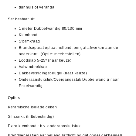
tuinhuis of veranda
Set bestaat uit:
1 meter Dubbelwandig 80/130 mm
Klemband
Stormkraag
Brandseparatieplaat hellend, om gat afwerken aan de
onderkant. (Optie: meebestellen)
Loodslab 5-25º (naar keuze)
Valwindtrekkap
Dakbevestigingsbeugel (naar keuze)
Onderaansluitstuk/Overgangsstuk Dubbelwandig naar
Enkelwandig
Opties:
Keramische isolatie deken
Siliconkit (hittebestindig)
Extra klemband t.b.v. onderaansluitstuk
Brandseparatieplaat hellend (afdichting gat onder dakbeugel)