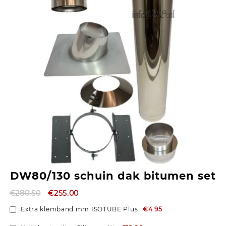
DW80/130 schuin dak bitumen set
€
280.50
€
255.00
Extra klemband mm ISOTUBE Plus
€4.95