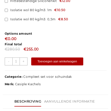
Hittebestendige Siliconenkit
€12.00
Isolatie wol 80 kg/m3: 1m
€10.50
Isolatie wol 80 kg/m3: 0,5m
€8.50
Options amount
€0.00
Final total
€
280.50
€
255.00
-
+
Toevoegen aan winkelwagen
Categorie:
Compleet set voor schuindak
Merk:
Casiple Kachels
BESCHRIJVING
AANVULLENDE INFORMATIE