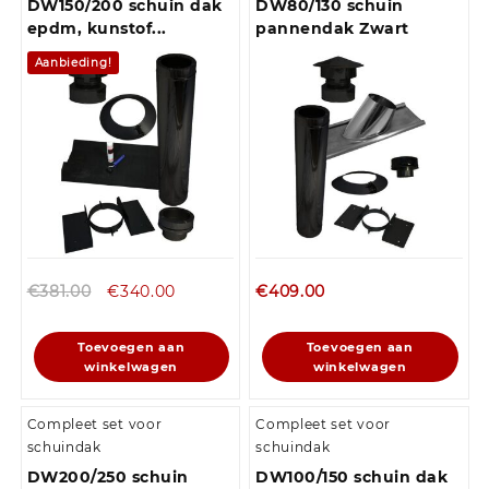
DW150/200 schuin dak
DW80/130 schuin
epdm, kunstof...
pannendak Zwart
Aanbieding!
€
381.00
€
340.00
€
409.00
Toevoegen aan
Toevoegen aan
winkelwagen
winkelwagen
Compleet set voor
Compleet set voor
schuindak
schuindak
DW200/250 schuin
DW100/150 schuin dak