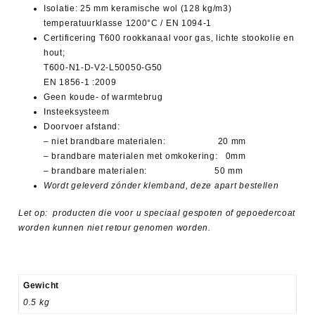
Isolatie: 25 mm keramische wol (128 kg/m3)
temperatuurklasse 1200°C / EN 1094-1
Certificering T600 rookkanaal voor gas, lichte stookolie en
hout;
T600-N1-D-V2-L50050-
G50
EN 1856-1 :2009
Geen koude- of warmtebrug
Insteeksysteem
Doorvoer afstand:
– niet brandbare materialen: 20 mm
– brandbare materialen met omkokering: 0mm
– brandbare materialen: 50 mm
Wordt geleverd zónder klemband, deze apart bestellen
Let op: producten die voor u speciaal gespoten of gepoedercoat
worden kunnen niet retour genomen worden.
Gewicht
0.5 kg