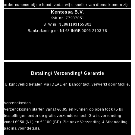
order nummer bij de hand, zodat wij u sneller van dienst kunnen zijn.
Kentessa B.V.
KvK nr. 77907051
BTW nr. NL861193155B01
Bankrekening nr. NL63 INGB 0006 2103 78
Betaling/ Verzending/ Garantie
U kunt veilig betalen via
iDEAL
en
Bancontact
, verwerkt door Mollie.
Verzendkosten
Verzendkosten starten vanaf
€6,95
en kunnen oplopen tot
€75
bij
bestellingen onder de gratis verzenddrempel. Gratis verzending
vanaf €950 (NL) en €1100 (BE). Zie onze Verzending & Afhandeling
pagina voor details.