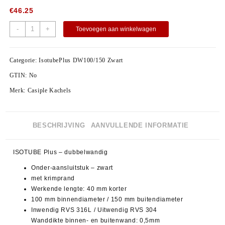
€
46.25
-
+
Toevoegen aan winkelwagen
Categorie:
IsotubePlus DW100/150 Zwart
GTIN:
No
Merk:
Casiple Kachels
BESCHRIJVING
AANVULLENDE INFORMATIE
ISOTUBE Plus – dubbelwandig
Onder-aansluitstuk – zwart
met krimprand
Werkende lengte: 40 mm korter
100 mm binnendiameter / 150 mm buitendiameter
Inwendig RVS 316L / Uitwendig RVS 304
Wanddikte binnen- en buitenwand: 0,5mm