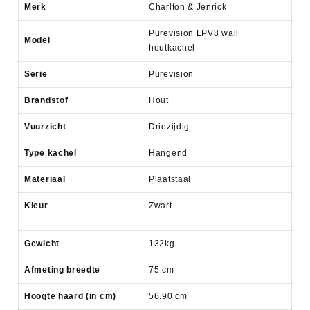
Merk
Charlton & Jenrick
Purevision LPV8 wall
Model
houtkachel
Serie
Purevision
Brandstof
Hout
Vuurzicht
Driezijdig
Type kachel
Hangend
Materiaal
Plaatstaal
Kleur
Zwart
Gewicht
132kg
Afmeting breedte
75 cm
Hoogte haard (in cm)
56.90 cm