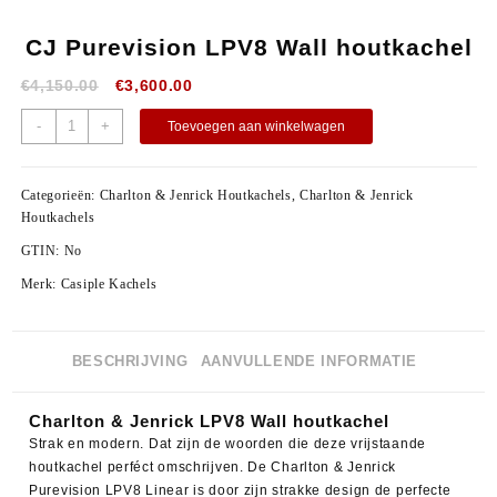
CJ Purevision LPV8 Wall houtkachel
€
4,150.00
€
3,600.00
-
+
Toevoegen aan winkelwagen
Categorieën:
Charlton & Jenrick Houtkachels
,
Charlton & Jenrick
Houtkachels
GTIN:
No
Merk:
Casiple Kachels
BESCHRIJVING
AANVULLENDE INFORMATIE
Charlton & Jenrick LPV8 Wall houtkachel
Strak en modern. Dat zijn de woorden die deze vrijstaande
houtkachel perféct omschrijven. De Charlton & Jenrick
Purevision LPV8 Linear is door zijn strakke design de perfecte