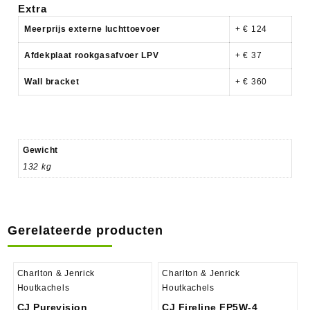
Extra
Meerprijs externe luchttoevoer
+ € 124
Afdekplaat rookgasafvoer LPV
+ € 37
Wall bracket
+ € 360
Gewicht
132 kg
Gerelateerde producten
Charlton & Jenrick
Charlton & Jenrick
Houtkachels
Houtkachels
CJ Purevision
CJ Fireline FP5W-4