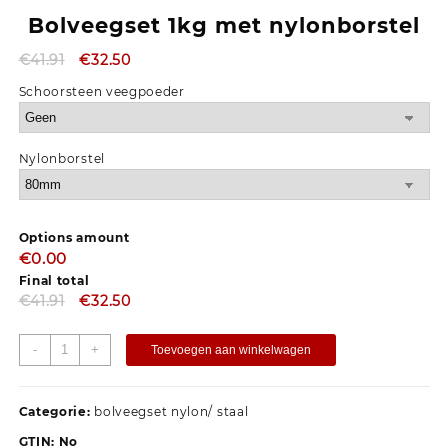
Bolveegset 1kg met nylonborstel
€
41.91
€
32.50
Schoorsteen veegpoeder
Nylonborstel
Options amount
€0.00
Final total
€
41.91
€
32.50
-
+
Toevoegen aan winkelwagen
Categorie:
bolveegset nylon/ staal
GTIN:
No