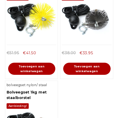
€
51.95
€
41.50
€
38.00
€
33.95
Toevoegen aan
Toevoegen aan
winkelwagen
winkelwagen
bolveegset nylon/ staal
Bolveegset 1kg met
staalborstel
Aanbieding!