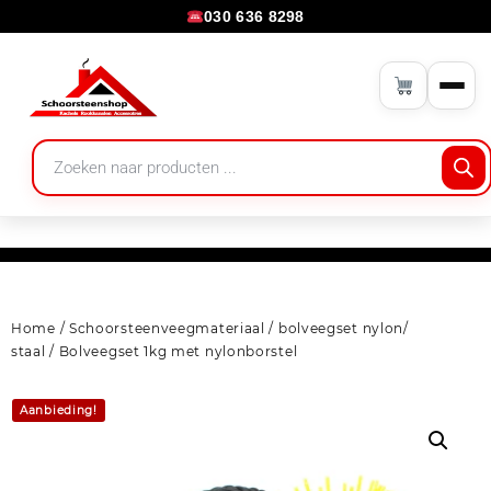
030 636 8298
Home
/
Schoorsteenveegmateriaal
/
bolveegset nylon/
staal
/ Bolveegset 1kg met nylonborstel
Aanbieding!