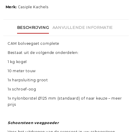
Merk:
Casiple Kachels
BESCHRIJVING
AANVULLENDE INFORMATIE
CAM bolveegset complete
Bestaat uit de volgende onderdelen:
1 kg kogel
10 meter touw
1x harpsluiting groot
1x schroef-oog
1x nylonborstel Ø125 mm (standaard) of naar keuze – meer
prijs
Schoorsteen veegpoeder
Voor het uitdrogen van de creosoot in uw schoorsteen.