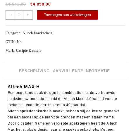
€
4,541.00
€
4,050.00
-
+
Toevoegen aan winkelwagen
Categorie:
Altech houtkachels
GTIN:
No
Merk:
Casiple Kachels
BESCHRIJVING
AANVULLENDE INFORMATIE
Altech MAX H
Een ongekend strak design in combinatie met de vertrouwde
speksteenwarmte dat maakt de Altech Max ‘de’ kachel van de
toekomst. Voor de eerste keer in 40 jaar dat
Altech speksteenkachels maakt, hebben wij de keuze gemaakt
om een model op de markt te brengen met een stalen frame.
Door dit stalen frame en verdiepte spekstenen heeft de Altech
Max het strakste design van alle speksteenkachels. Met een