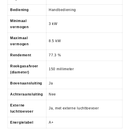
Bediening
Handbediening
Minimaal
3 kW
vermogen
Maximaal
8.5 kW
vermogen
Rendement
77.3 %
Rookgasafvoer
150 millimeter
(diameter)
Bovenaansluiting
Ja
Achteraansluiting
Nee
Externe
Ja, met externe luchttoevoer
luchttoevoer
Energielabel
A+