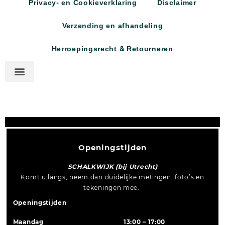
Privacy- en Cookieverklaring
Disclaimer
Verzending en afhandeling
Herroepingsrecht & Retourneren
Openingstijden
SCHALKWIJK (bij Utrecht)
Komt u langs, neem dan duidelijke metingen, foto’s en
tekeningen mee.
Openingstijden
Maandag
13:00 – 17:00