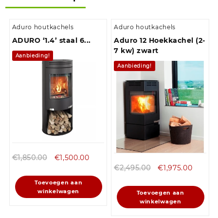
Aduro houtkachels
Aduro houtkachels
ADURO ‘1.4’ staal 6...
Aduro 12 Hoekkachel (2-
7 kw) zwart
Aanbieding!
Aanbieding!
€
1,850.00
€
1,500.00
€
2,495.00
€
1,975.00
Toevoegen aan
winkelwagen
Toevoegen aan
winkelwagen