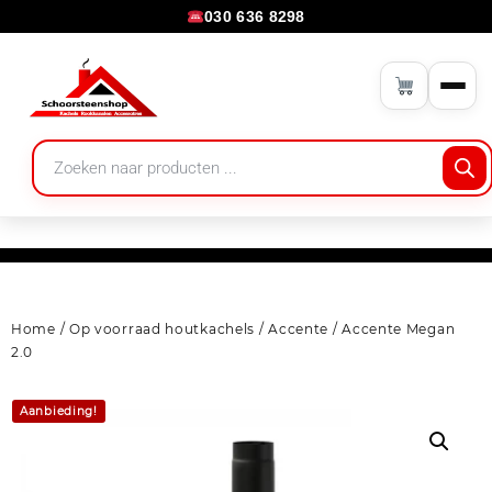
030 636 8298
Home
/
Op voorraad houtkachels
/
Accente
/ Accente Megan
2.0
Aanbieding!