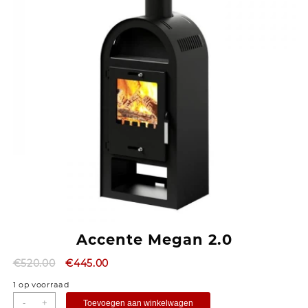
Accente Megan 2.0
€
520.00
€
445.00
1 op voorraad
-
+
Toevoegen aan winkelwagen