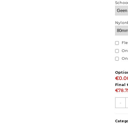
Schoo
Nylon
Fl
On
On
Optio
€0.0
Final 
€
78.7
-
Categ