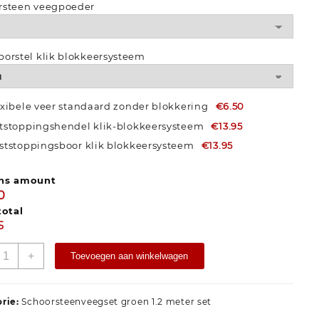
rsteen veegpoeder
borstel klik blokkeersysteem
exibele veer standaard zonder blokkering
€6.50
tstoppingshendel klik-blokkeersysteem
€13.95
ststoppingsboor klik blokkeersysteem
€13.95
ns amount
0
total
5
+
Toevoegen aan winkelwagen
orie:
Schoorsteenveegset groen 1.2 meter set