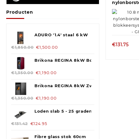
nylonborst
Schoorstee
Producten
ADURO '1.4' staal 6 kW
€
131.75
€
1,850.00
€
1,500.00
Brikona REGINA 8kW Bordeaux pelletkache
€
1,350.00
€
1,190.00
Brikona REGINA 8kW Zwart pelletkachel
€
1,350.00
€
1,190.00
Loden slab 5 - 25 graden 200 mm Blank
€
131.42
€
124.95
Fibre glass stok 60cm