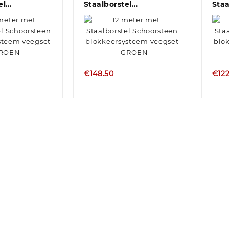
el
Staalborstel
Staa
n...
Schoorsteen...
Scho
€
148.50
€
12
l