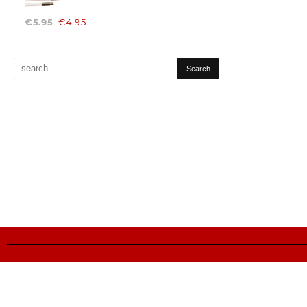
€
5.95
€
4.95