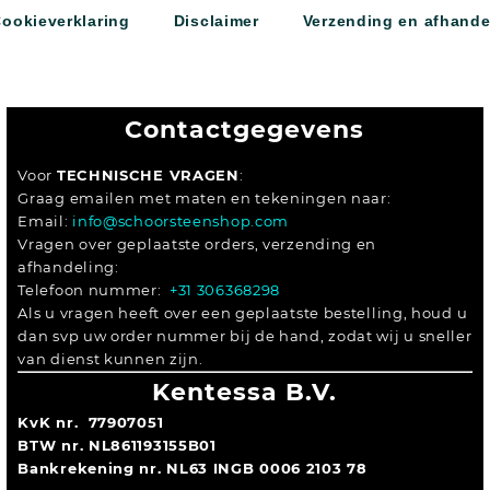
Cookieverklaring
Disclaimer
Verzending en afhande
Contactgegevens
Voor
TECHNISCHE VRAGEN
:
Graag emailen met maten en tekeningen naar:
Email:
info@schoorsteenshop.com
Vragen over geplaatste orders, verzending en
afhandeling:
Telefoon nummer:
+31 306368298
Als u vragen heeft over een geplaatste bestelling, houd u
dan svp uw order nummer bij de hand, zodat wij u sneller
van dienst kunnen zijn.
Kentessa B.V.
KvK nr. 77907051
BTW nr. NL861193155B01
Bankrekening nr. NL63 INGB 0006 2103 78