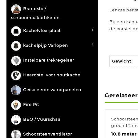
Brandstof/
Lengte per st
schoonmaakartikelen
Bij een kana
de borstel d
Kachelvloerplaat
kachelpijp Verlopen
Instelbare trekregelaar
Gewicht
Haardstel voor houtkachel
Geisoleerde wandpanelen
Gerelatee
Fire Pit
Schoorstee
BBQ / Vuurschaal
groen 1.2 me
10.8 meter
Schoorsteenventilator