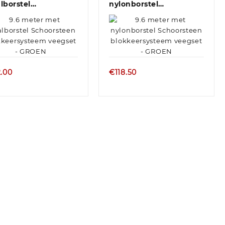
lborstel
nylonborstel
orsteen...
Schoorsteen...
2.00
€
118.50