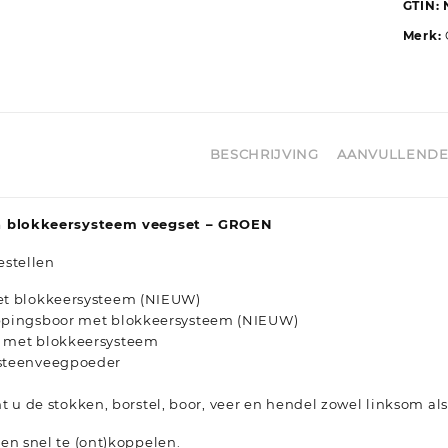
GTIN:
Merk:
BESCHRIJVING
AANVULLENDE
n blokkeersysteem veegset – GROEN
estellen
et blokkeersysteem (NIEUW)
ppingsboor met blokkeersysteem (NIEUW)
 met blokkeersysteem
steenveegpoeder
t u de stokken, borstel, boor, veer en hendel zowel linksom al
en snel te (ont)koppelen.