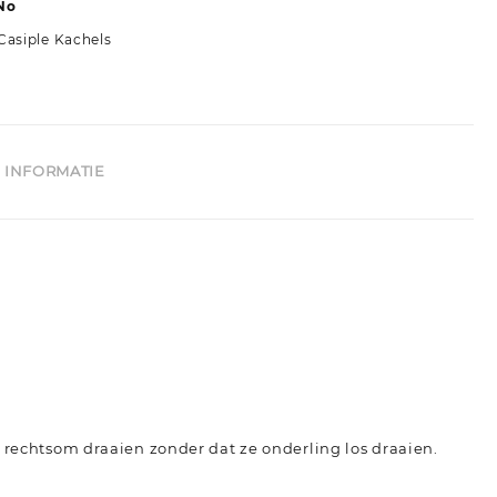
No
Casiple Kachels
 INFORMATIE
s rechtsom draaien zonder dat ze onderling los draaien.