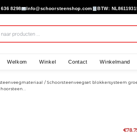
 636 8298
Info@schoorsteenshop.com
BTW: NL8611931
Welkom
Winkel
Contact
Winkelmand
steenveegmateriaal
/
Schoorsteenveegset blokkersysteem gro
hoorsteen...
€
78.7