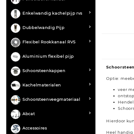
Enkelwandig kachelpijp rvs
Dubbelwandig Pijp
Flexibel Rookkanaal RVS
Aluminium flexibel pijp
Schoorstee
Schoorsteenkappen
Optie: meeb
Kachelmaterialen
veer m
ontsto
Schoorsteenveegmateriaal
Hendel
Schoor
Abcat
Hierdoor kun
Accessoires
Heel handig 