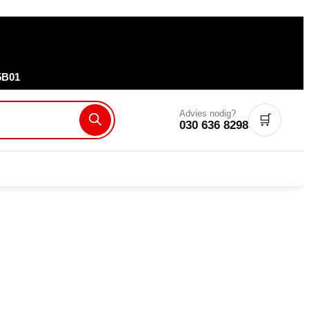
5B01
Advies nodig?
🛒
030 636 8298