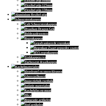
Flexibel pijp 80mm
Flexibel pijp 125mm
Flexibel pijp 150mm
Aluminium flexibel pijp
Schoorsteenkappen
Colt Schoorsteenkappen
Draaikap Dragon Gek
Boldraadroosters
Regenkappen
Gegalvaniseerde regenkap
Regenkap Zwart gepoeder coated
RVS regenkappen
Trekkappen rvs
Turbowent draaikappen
Kachelmaterialen
klepsleutel en smoorkleppen
Glasvezelkoord
Inspectieluik roetluik
Isolatie materialen
Kachelglas op maat
Mica
Reparatie artikelen
Verf artikelen