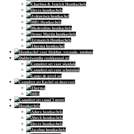
Charlton & Jenrick Houtkachels
Dovre houtkachels
Jydepejsen houtkachel
MBS Houtkachels
Modernline houtkachels
Nestor Martin houtkachels
Termatech Houtkachels
Thorma houtkachel
Houtkachel voor blokhut -veranda- tuinhuis
Dubbelwandig rookkanaal set
Compleet set voor platdak
Compleet set voor schuindak
Langs de gevel set
Compleet set Kachel en doorvoer
Thorma
MBS
Compleet set vanaf 3 meter
Houtkachels
Aduro houtkachels
Altech houtkachels
Dovre houtkachels
Jacobus houtkachels