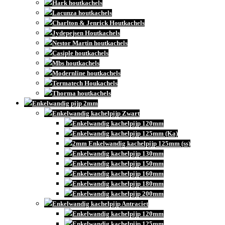
Hark houtkachels
Lacunza houtkachels
Charlton & Jenrick Houtkachels
Jydepejsen Houtkachels
Nestor Martin houtkachels
Casiple houtkachels
Mbs houtkachels
Modernline houtkachels
Termatech Houkachels
Thorma houtkachels
Enkelwandig pijp 2mm
Enkelwandig kachelpijp Zwart
Enkelwandig kachelpijp 120mm
Enkelwandig kachelpijp 125mm (Ka)
2mm Enkelwandig kachelpijp 125mm (ss)
Enkelwandig kachelpijp 130mm
Enkelwandig kachelpijp 150mm
Enkelwandig kachelpijp 160mm
Enkelwandig kachelpijp 180mm
Enkelwandig kachelpijp 200mm
Enkelwandig kachelpijp Antraciet
Enkelwandig kachelpijp 120mm
Enkelwandig kachelpijp 125mm