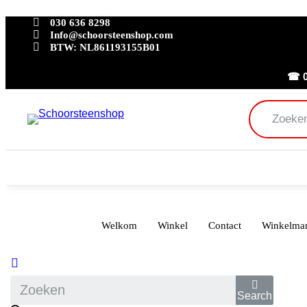
030 636 8298
Info@schoorsteenshop.com
BTW: NL861193155B01
☎ 0
Producten
zoeken
Welkom
Winkel
Contact
Winkelma
Search