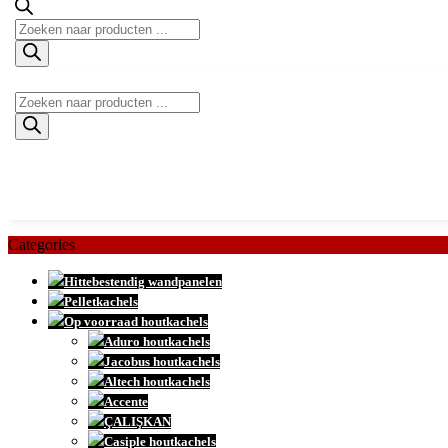
Producten
zoeken
Producten
zoeken
Categories
Hittebestendig wandpanelen
Pelletkachels
Op voorraad houtkachels
Aduro houtkachels
Jacobus houtkachels
Altech houtkachels
Accente
ÇALIŞKAN
Casiple houtkachels