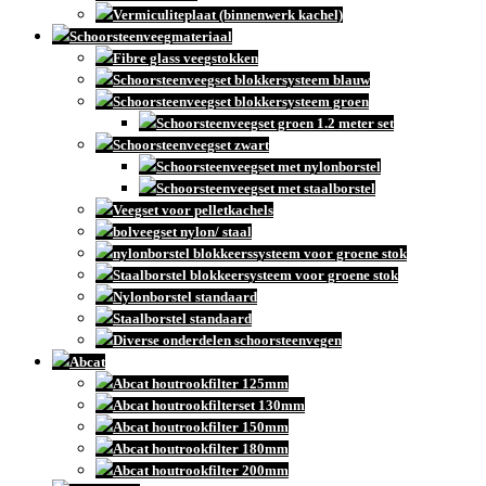
Vermiculiteplaat (binnenwerk kachel)
Schoorsteenveegmateriaal
Fibre glass veegstokken
Schoorsteenveegset blokkersysteem blauw
Schoorsteenveegset blokkersysteem groen
Schoorsteenveegset groen 1.2 meter set
Schoorsteenveegset zwart
Schoorsteenveegset met nylonborstel
Schoorsteenveegset met staalborstel
Veegset voor pelletkachels
bolveegset nylon/ staal
nylonborstel blokkeerssysteem voor groene stok
Staalborstel blokkeersysteem voor groene stok
Nylonborstel standaard
Staalborstel standaard
Diverse onderdelen schoorsteenvegen
Abcat
Abcat houtrookfilter 125mm
Abcat houtrookfilterset 130mm
Abcat houtrookfilter 150mm
Abcat houtrookfilter 180mm
Abcat houtrookfilter 200mm