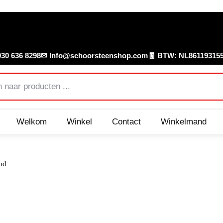
30 636 8298
✉ Info@schoorsteenshop.com
🧾 BTW: NL86119315
Welkom
Winkel
Contact
Winkelmand
nd