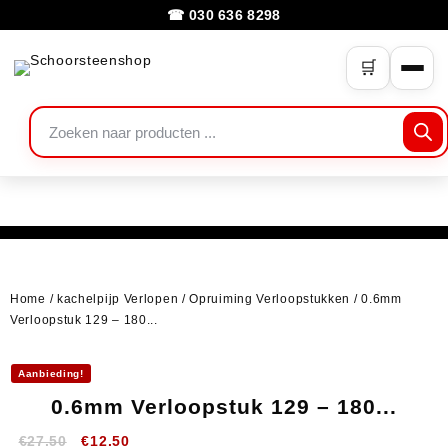
☎ 030 636 8298
🛒
Home
/
kachelpijp Verlopen
/
Opruiming Verloopstukken
/ 0.6mm
Verloopstuk 129 – 180...
Aanbieding!
0.6mm Verloopstuk 129 – 180...
€
27.50
€
12.50